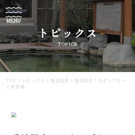
MENU
トピックス
TOPICS
TOP
>
トピックス
>
香流温泉
>
香流限定！スタンプカー
ド新登場